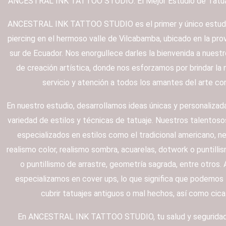
ANCESTRAL INK TATTOO STUDIO: El Mejor Estudio de Tatua
ANCESTRAL INK TATTOO STUDIO es el primer y único estudi
piercing en el hermoso valle de Vilcabamba, ubicado en la provi
sur de Ecuador. Nos enorgullece darles la bienvenida a nuestr
de creación artística, donde nos esforzamos por brindar la 
servicio y atención a todos los amantes del arte cor
En nuestro estudio, desarrollamos ideas únicas y personalizad
variedad de estilos y técnicas de tatuaje. Nuestros talentoso
especializados en estilos como el tradicional americano, ne
realismo color, realismo sombra, acuarelas, dotwork o puntilli
o puntillismo de arrastre, geometría sagrada, entre otros.
especializamos en cover ups, lo que significa que podemos
cubrir tatuajes antiguos o mal hechos, así como cica
En ANCESTRAL INK TATTOO STUDIO, tu salud y seguridad