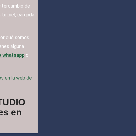
intercambio de
tu piel, cargada
 por qué somos
ienes alguna
o whatsapp
o
ios en la web de
TUDIO
es en