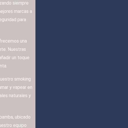
lizando siempre
mejores marcas a
eguridad para
ofrecemos una
nte. Nuestras
añadir un toque
nta.
uestro smoking
umar y vapear en
les naturales y
abamba, ubicado
Nuestro equipo