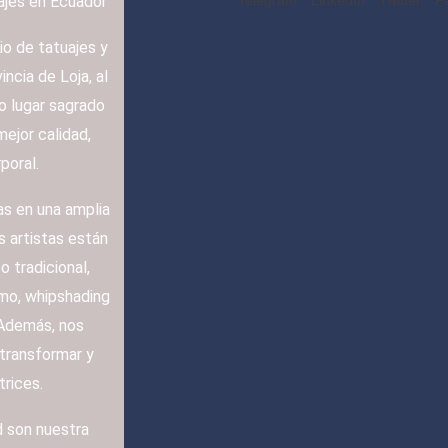
jes en Ecuador
Telegram
LinkedIn
Twitter
F
o de tatuajes y
ncia de Loja, al
o lugar sagrado
mejor calidad,
poral.
as en una amplia
s artistas están
o tradicional,
smo, whipshading
 Además, nos
 transformar y
trices.
 son nuestra