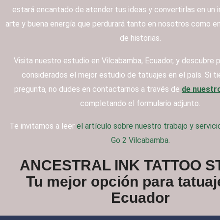
estará encantado de atender tus ideas y convertirlas en un 
arte y buena energía que perdurará tanto en nosotros como en 
de historias.
Visita nuestro estudio en Vilcabamba, Ecuador, y descubre
considerados el mejor estudio de tatuajes en el país. Si t
pregunta, no dudes en contactarnos a través de
de nuestr
completando el formulario adjunto.
Te invitamos a leer
el artículo sobre nuestro trabajo y servic
Go 2 Vilcabamba.
ANCESTRAL INK TATTOO S
Tu mejor opción para tatuaj
Ecuador