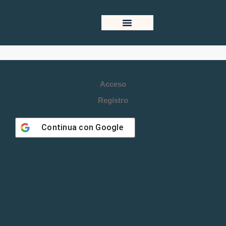
Wallet
Acerca De
Acceso
Registro
Continua con
Google