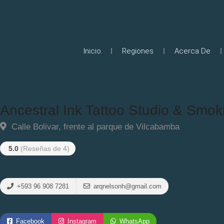
Inicio
Regiones
Acerca De
Ancestral Ink Tattoo Studio & Smo
Calle Bolivar, frente al parque de Vilcabamba
5.0
(Reseñas de 4)
+593 96 908 7281
arqnelsonh@gmail.com
Facebook
Instagram
WhatsApp