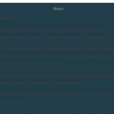
Mapa
Ecuador
ubicado en la provincia de Loja, al sur de Ecuador. Nos
dad, servicio y atención a todos los amantes del arte corporal.
ros talentosos artistas están especializados en estilos como el
llismo de arrastre, geometría sagrada, entre otros. Además, nos
 o mal hechos, así como cicatrices.
, utilizando siempre materiales estériles y desechables, así
ara garantizar tu bienestar en todo momento.
ado implante. Nuestras hermosas perforaciones te permitirán
os nos encanta.
oductos para fumar y vapear en todas sus formas. Además,