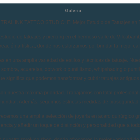
Galeria
RAL INK TATTOO STUDIO: El Mejor Estudio de Tatuajes en 
io de tatuajes y piercing en el hermoso valle de Vilcabamba, 
eación artística, donde nos esforzamos por brindar la mejor cali
s en una amplia variedad de estilos y técnicas de tatuaje. Nuest
mo sombra, acuarelas, dotwork o puntillismo, whipshading o punti
e significa que podemos transformar y cubrir tatuajes antiguos
estra máxima prioridad. Trabajamos con total profesionalismo
mundial. Además, seguimos estrictas medidas de bioseguridad p
recemos una amplia selección de joyería en acero quirúrgico gr
riencia y añadir un toque de distinción y personalidad que a tod
stro smoking shop, donde ofrecemos la mejor variedad de pr