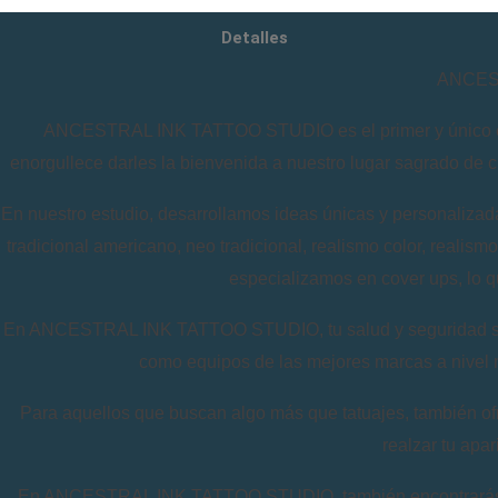
Detalles
ANCEST
ANCESTRAL INK TATTOO STUDIO es el primer y único estud
enorgullece darles la bienvenida a nuestro lugar sagrado de cr
En nuestro estudio, desarrollamos ideas únicas y personalizada
tradicional americano, neo tradicional, realismo color, realis
especializamos en cover ups, lo qu
En ANCESTRAL INK TATTOO STUDIO, tu salud y seguridad son nu
como equipos de las mejores marcas a nivel 
Para aquellos que buscan algo más que tatuajes, también of
realzar tu apa
En ANCESTRAL INK TATTOO STUDIO, también encontrarás nue