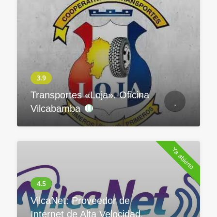
Transportes «Loja». Oficina
Vilcabamba
Ya abierto
VilcaNet: Proveedor de
Internet de Alta Velocidad.