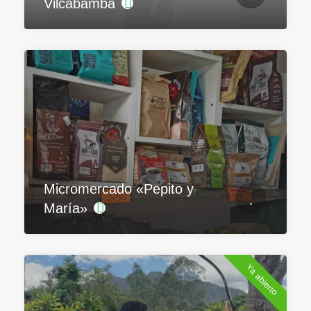
Vilcabamba
Micromercado «Pepito y
María»
Ya abierto