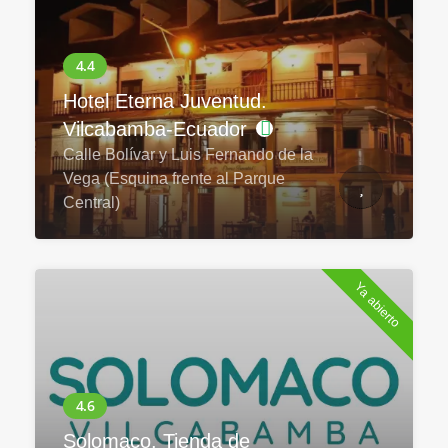
Hotel Eterna Juventud.
Vilcabamba-Ecuador
Calle Bolívar y Luis Fernando de la
Vega (Esquina frente al Parque
Central)
Ya abierto
Solomaco. Tienda de