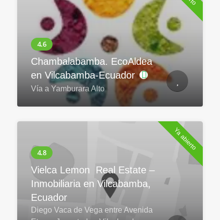
Chambalabamba. EcoAldea
en Vilcabamba-Ecuador
Vía a Yamburara Alto
Ya abierto
Vielca Lemon Real Estate –
Inmobiliaria en Vilcabamba,
Ecuador
Diego Vaca de Vega entre Avenida