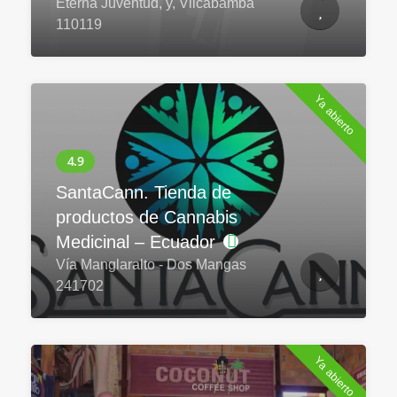
Eterna Juventud, y, Vilcabamba
110119
Ya abierto
SantaCann. Tienda de
productos de Cannabis
Medicinal – Ecuador
Vía Manglaralto - Dos Mangas
241702
Ya abierto